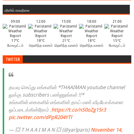
பரிஸில் காலநிலை
09:00
12:00
15:00
18:00
21:00
17°C
18°C
21°C
18°C
15°C
மேகமூட்டம்
தெளிந்த வானம்
தெளிந்த வானம்
தெளிந்த வானம்
மேகமூட்டம்
TWITTER
தயவு செய்து எங்களின் *THAAIMAN youtube channel
லுக்கு subscribers பண்ணுங்கள் !!*
உங்களின் கைகளில் எங்களின் தாய் மண் வீடியோக்களை
ஒப்படைக்கின்றோம் .
https://t.co/nS0oZg15r3
pic.twitter.com/dPpR204YTl
— 💥 T H A A I M A N 💥 (@yarlparis)
November 14,