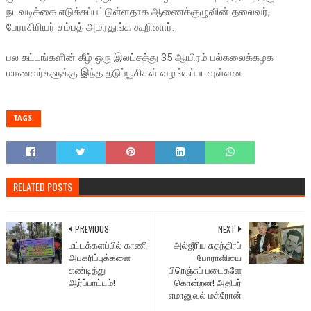
நடவடிக்கை எடுக்கப்பட்டுள்ளதாக ஆணைக்குழுவின் தலைவர்,
பேராசிரியர் சம்பத் அமரதுங்க கூறினார்.
பல கட்டங்களின் கீழ் ஒரு இலட்சத்து 35 ஆயிரம் பல்கலைக்கழக
மாணவர்களுக்கு இந்த தடுப்பூசிகள் வழங்கப்படவுள்ளன.
TAGS:
RELATED POSTS
PREVIOUS
NEXT
மட்டக்களப்பில் காணி
அல்ஜீரிய சுதந்திரப்
அபகரிப்புக்களை
போராளியை
கண்டித்து
பிரெஞ்சுப் படைகளே
ஆர்ப்பாட்டம்!
கொன்றன! அதிபர்
எமானுவல் மக்ரோன்