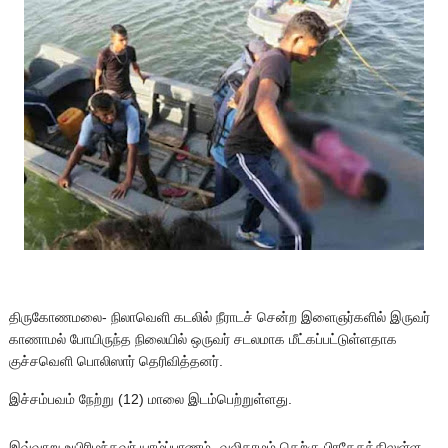
திருகோணமலை- நிலாவெளி கடலில் நீராடச் சென்ற இளைஞர்களில் இருவர்
காணாமல் போயிருந்த நிலையில் ஒருவர் சடலமாக மீட்கப்பட்டுள்ளதாக
குச்சவெளி பொலிஸார் தெரிவித்தனர்.
இச்சம்பவம் நேற்று (12) மாலை இடம்பெற்றுள்ளது.
இவ்வாறு உயிரிழந்தவர் யாழ்ப்பாணம் -வலிகாமம் தெற்கு பிரதேசத்திலுள்ள