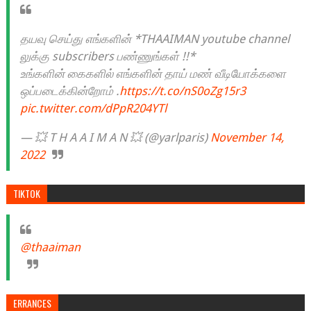
தயவு செய்து எங்களின் *THAAIMAN youtube channel
லுக்கு subscribers பண்ணுங்கள் !!*
உங்களின் கைகளில் எங்களின் தாய் மண் வீடியோக்களை
ஒப்படைக்கின்றோம் .
https://t.co/nS0oZg15r3
pic.twitter.com/dPpR204YTl
— 💥 T H A A I M A N 💥 (@yarlparis)
November 14,
2022
TIKTOK
@thaaiman
ERRANCES