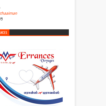
thaaiman
ANCES