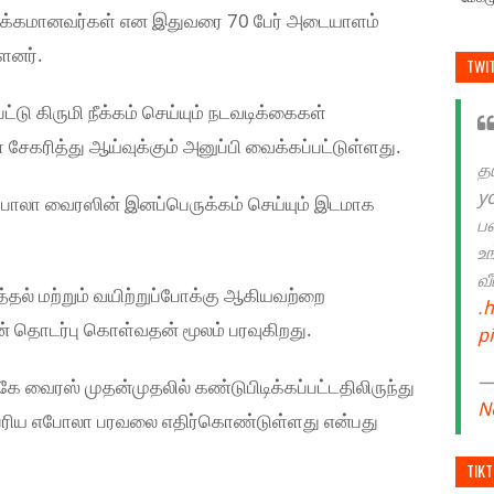
ுக்கமானவர்கள் என இதுவரை 70 பேர் அடையாளம்
ளனர்.
TWI
்டு கிருமி நீக்கம் செய்யும் நடவடிக்கைகள்
சேகரித்து ஆய்வுக்கும் அனுப்பி வைக்கப்பட்டுள்ளது.
த
y
போலா வைரஸின் இனப்பெருக்கம் செய்யும் இடமாக
ப
உ
வ
தல் மற்றும் வயிற்றுப்போக்கு ஆகியவற்றை
.
h
டன் தொடர்பு கொள்வதன் மூலம் பரவுகிறது.
p
— 
 வைரஸ் முதன்முதலில் கண்டுபிடிக்கப்பட்டதிலிருந்து
N
ெரிய எபோலா பரவலை எதிர்கொண்டுள்ளது என்பது
TIK