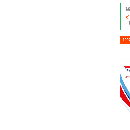
@
ERR