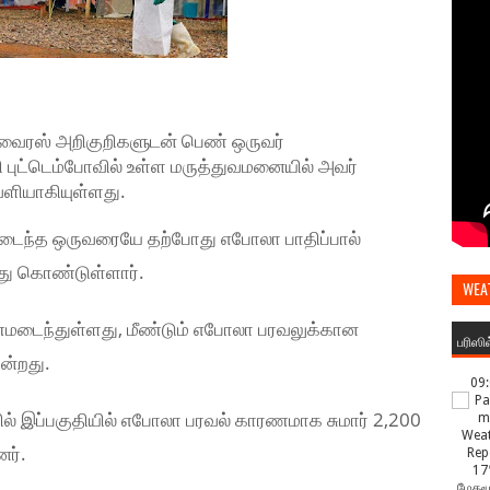
 வைரஸ் அறிகுறிகளுடன் பெண் ஒருவர்
தி புட்டெம்போவில் உள்ள மருத்துவமனையில் அவர்
ளியாகியுள்ளது.
ணமடைந்த ஒருவரையே தற்போது எபோலா பாதிப்பால்
ு கொண்டுள்ளார்.
WEA
மடைந்துள்ளது, மீண்டும் எபோலா பரவலுக்கான
பரிஸி
ன்றது.
09
் இப்பகுதியில் எபோலா பரவல் காரணமாக சுமார் 2,200
னர்.
17
மேகமூ