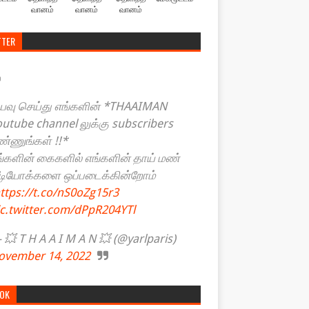
வானம்
வானம்
வானம்
TTER
யவு செய்து எங்களின் *THAAIMAN
outube channel லுக்கு subscribers
ண்ணுங்கள் !!*
ங்களின் கைகளில் எங்களின் தாய் மண்
ீடியோக்களை ஒப்படைக்கின்றோம்
ttps://t.co/nS0oZg15r3
ic.twitter.com/dPpR204YTl
💥 T H A A I M A N 💥 (@yarlparis)
ovember 14, 2022
TOK