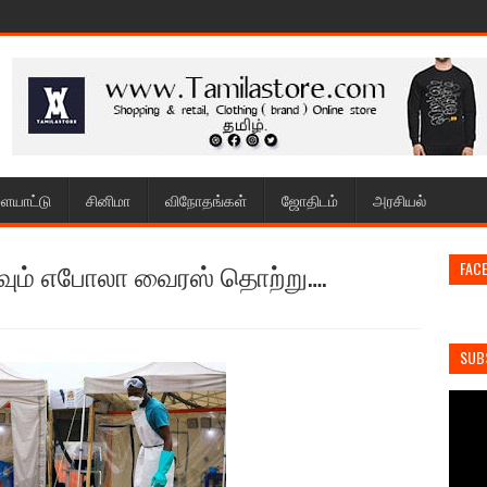
ையாட்டு
சினிமா
விநோதங்கள்
ஜோதிடம்
அரசியல்
பரவும் எபோலா வைரஸ் தொற்று….
FAC
SUB