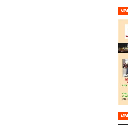
ADV
ADV