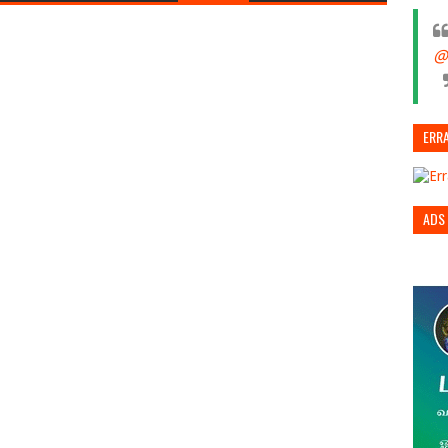
@
ERR
ADS