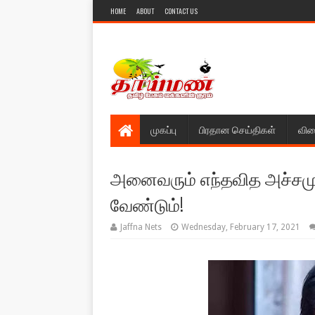
HOME
ABOUT
CONTACT US
முகப்பு
பிரதான செய்திகள்
விள
அனைவரும் எந்தவித அச்சமும
வேண்டும்!
Jaffna Nets
Wednesday, February 17, 2021