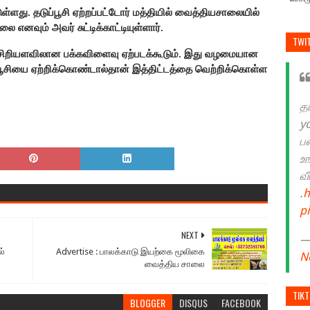
ுள்ளது. தடுப்பூசி ஏற்றப்பட்டோர் மத்தியில் வைத்தியசாலையில்
 எனவும் அவர் சுட்டிக்காட்டியுள்ளார்.
TWI
 சிறியளவிலான பக்கவிளைவு ஏற்படக்கூடும். இது வழமையான
்பூசியை ஏற்றிக்கொண்டால்தான் இத்திட்டத்தை வெற்றிக்கொள்ள
த
y
ப
உ
வ
.
h
p
NEXT
— 
ல்
Advertise : பாலக்காடு இயற்கை மூலிகை
N
வைத்திய சாலை
TIK
BLOGGER
DISQUS
FACEBOOK