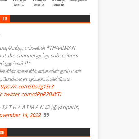
வானம்
வானம்
வானம்
TTER
யவு செய்து எங்களின் *THAAIMAN
outube channel லுக்கு subscribers
ண்ணுங்கள் !!*
ங்களின் கைகளில் எங்களின் தாய் மண்
ீடியோக்களை ஒப்படைக்கின்றோம்
ttps://t.co/nS0oZg15r3
ic.twitter.com/dPpR204YTl
💥 T H A A I M A N 💥 (@yarlparis)
ovember 14, 2022
TOK