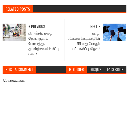
RELATED POSTS
PREVIOUS
NEXT
பிரான்சில் மழை
யாழ்.
தொடர்ந்தால்
பல்கலைக்கழகத்தின்
பேராபத்து!
55 வது பொதுப்
தயார்நிலையில் மீட்பு
பட்டமளிப்பு விழா..!
படை!
POST A COMMENT
BLOGGER
DISQUS
FACEBOOK
No comments