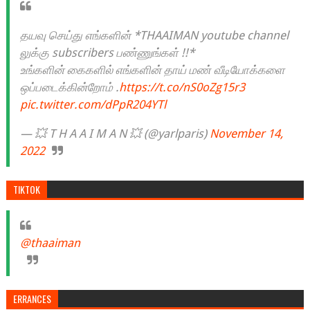
தயவு செய்து எங்களின் *THAAIMAN youtube channel
லுக்கு subscribers பண்ணுங்கள் !!*
உங்களின் கைகளில் எங்களின் தாய் மண் வீடியோக்களை
ஒப்படைக்கின்றோம் .
https://t.co/nS0oZg15r3
pic.twitter.com/dPpR204YTl
— 💥 T H A A I M A N 💥 (@yarlparis)
November 14,
2022
TIKTOK
@thaaiman
ERRANCES