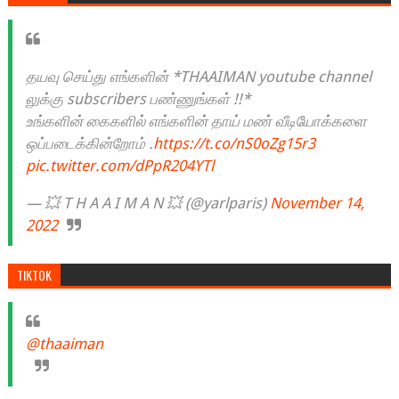
தயவு செய்து எங்களின் *THAAIMAN youtube channel
லுக்கு subscribers பண்ணுங்கள் !!*
உங்களின் கைகளில் எங்களின் தாய் மண் வீடியோக்களை
ஒப்படைக்கின்றோம் .
https://t.co/nS0oZg15r3
pic.twitter.com/dPpR204YTl
— 💥 T H A A I M A N 💥 (@yarlparis)
November 14,
2022
TIKTOK
@thaaiman