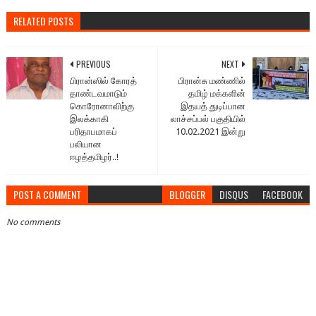
RELATED POSTS
PREVIOUS
NEXT
பிரான்ஸில் கோரத்
பிரான்சு மண்ணில்
தாண்டவமாடும்
தமிழ் மக்களின்
கொரோனாவிற்கு
இதயத் துடிப்பான
இலக்காகி
லாச்சப்பல் பகுதியில்
பரிதாபமாகப்
10.02.2021 இன்று
பலியான
ஈழத்தமிழர்..!
POST A COMMENT
BLOGGER
DISQUS
FACEBOOK
No comments