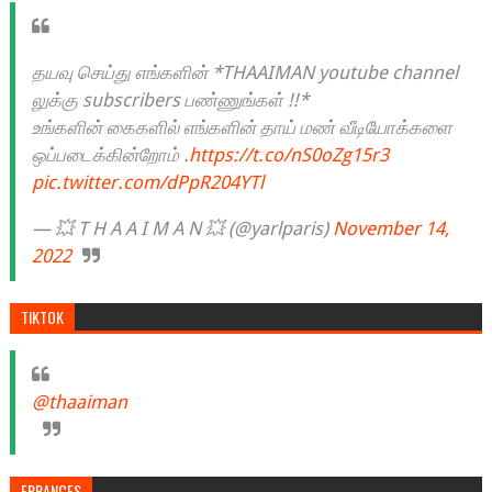
தயவு செய்து எங்களின் *THAAIMAN youtube channel
லுக்கு subscribers பண்ணுங்கள் !!*
உங்களின் கைகளில் எங்களின் தாய் மண் வீடியோக்களை
ஒப்படைக்கின்றோம் .
https://t.co/nS0oZg15r3
pic.twitter.com/dPpR204YTl
— 💥 T H A A I M A N 💥 (@yarlparis)
November 14,
2022
TIKTOK
@thaaiman
ERRANCES