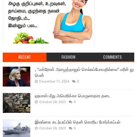
RECENT
FASHION
COMMENTS
, “மக்ரோன் அழைத்தாலும் செல்லப்போவதில்லை” மரீன் லு
பென்
December 11, 2024
0
ஹமாஸ் மீது அமெரிக்கா பொருளாதார தடை
October 28, 2023
0
இலங்கை கடற்பரப்பில் தென் கொரிய போர்க்கப்பல்
October 28, 2023
0