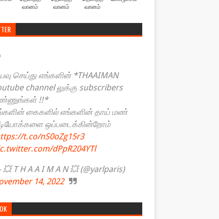
வானம்
வானம்
வானம்
TTER
யவு செய்து எங்களின் *THAAIMAN
outube channel லுக்கு subscribers
ண்ணுங்கள் !!*
ங்களின் கைகளில் எங்களின் தாய் மண்
ீடியோக்களை ஒப்படைக்கின்றோம்
ttps://t.co/nS0oZg15r3
ic.twitter.com/dPpR204YTl
💥 T H A A I M A N 💥 (@yarlparis)
ovember 14, 2022
TOK