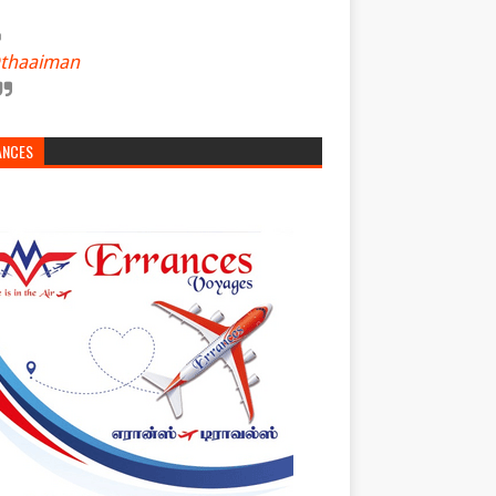
thaaiman
ANCES