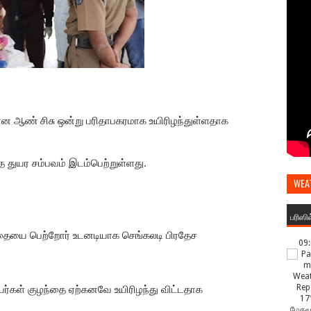
யான ஆண் சிசு ஒன்று பரிதாபகரமாக உயிரிழந்துள்ளதாக
்த துயர சம்பவம் இடம்பெற்றுள்ளது.
WEA
பரிஸி
்தையை பெற்றோர் உடனடியாக செங்கலடி பிரதேச
09
்கள் குழந்தை ஏற்கனவே உயிரிழந்து விட்டதாக
17
மேகமூ