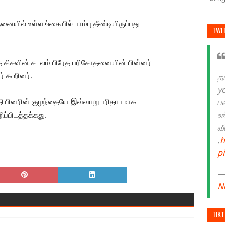
யில் உள்ளங்கையில் பாம்பு தீண்டியிருப்பது
TWI
த சிசுவின் சடலம் பிரேத பரிசோதனையின் பின்னர்
் கூறினர்.
த
y
யினரின் குழந்தையே இவ்வாறு பரிதாபமாக
ப
ப்பிடத்தக்கது.
உ
வ
.
h
p
— 
N
TIK