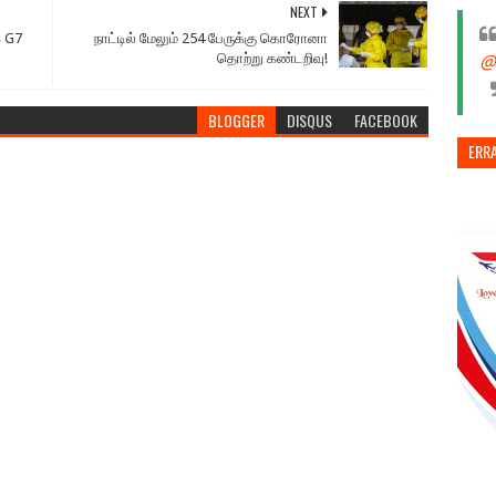
NEXT
க G7
நாட்டில் மேலும் 254 பேருக்கு கொரோனா
தொற்று கண்டறிவு!
@
BLOGGER
DISQUS
FACEBOOK
ERR