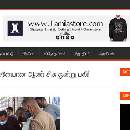
ையாட்டு
சினிமா
விநோதங்கள்
ஜோதிடம்
அரசியல்
்களேயான ஆண் சிசு ஒன்று பலி!
FAC
SUB