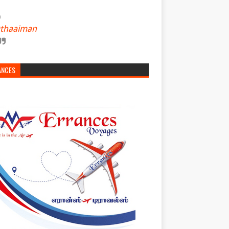
thaaiman
ANCES