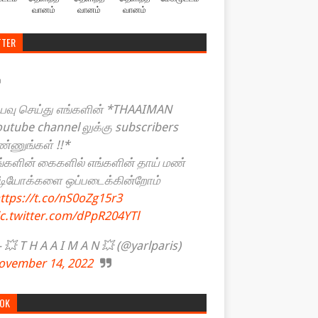
வானம்
வானம்
வானம்
TTER
யவு செய்து எங்களின் *THAAIMAN
outube channel லுக்கு subscribers
ண்ணுங்கள் !!*
ங்களின் கைகளில் எங்களின் தாய் மண்
ீடியோக்களை ஒப்படைக்கின்றோம்
ttps://t.co/nS0oZg15r3
ic.twitter.com/dPpR204YTl
💥 T H A A I M A N 💥 (@yarlparis)
ovember 14, 2022
TOK