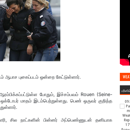
WEA
் ஆபாச புகைப்படம் ஒன்றை கேட்டுள்ளார்.
பரிஸி
பிக்கப்பட்டுள்ள போதும், இச்சம்பவம் Rouen (Seine-
ஒக்டோபர் மாதம் இடம்பெற்றுள்ளது. பெண் ஒருவர் குறித்த
09
துள்ளார்.
ாரி, சில நாட்களின் பின்னர் அப்பெண்ணுடன் தனியாக
17
மேகமூ