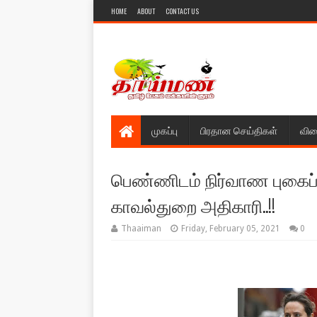
HOME
ABOUT
CONTACT US
முகப்பு
பிரதான செய்திகள்
விள
பெண்ணிடம் நிர்வாண புகைப்ப
காவல்துறை அதிகாரி..!!
Thaaiman
Friday, February 05, 2021
0