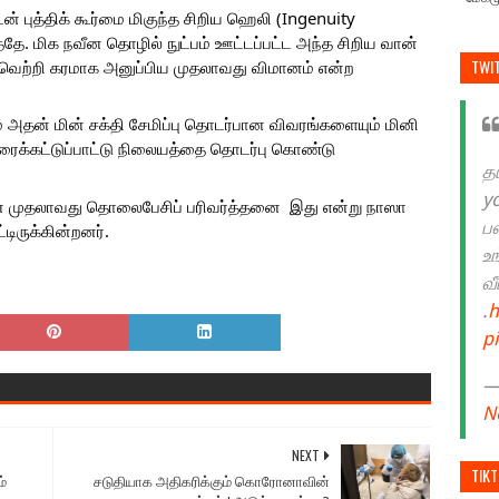
 புத்திக் கூர்மை மிகுந்த சிறிய ஹெலி (Ingenuity 
ே. மிக நவீன தொழில் நுட்பம் ஊட்டப்பட்ட அந்த சிறிய வான் 
TWI
ு வெற்றி கரமாக அனுப்பிய முதலாவது விமானம் என்ற 
 அதன் மின் சக்தி சேமிப்பு தொடர்பான விவரங்களையும் மினி 
ைக்கட்டுப்பாட்டு நிலையத்தை தொடர்பு கொண்டு 
த
y
 முதலாவது தொலைபேசிப் பரிவர்த்தனை  இது என்று நாஸா 
ப
டிருக்கின்றனர்.
உ
வ
.
h
p
— 
N
NEXT
TIK
்
சடுதியாக அதிகரிக்கும் கொரோனாவின்