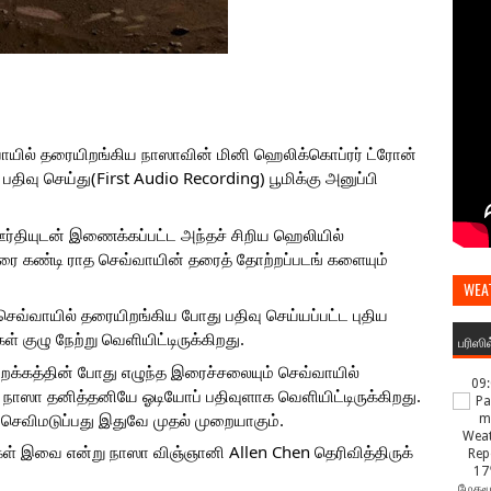
்வாயில் தரையிறங்கிய நாஸாவின் மினி ஹெலிக்கொப்ரர் ட்ரோன் 
பதிவு செய்து(First Audio Recording) பூமிக்கு அனுப்பி 
ர்தியுடன் இணைக்கப்பட்ட அந்தச் சிறிய ஹெலியில் 
ரை கண்டி ராத செவ்வாயின் தரைத் தோற்றப்படங் களையும் 
WEA
ெவ்வாயில் தரையிறங்கிய போது பதிவு செய்யப்பட்ட புதிய 
குழு நேற்று வெளியிட்டிருக்கிறது.
பரிஸி
ிறக்கத்தின் போது எழுந்த இரைச்சலையும் செவ்வாயில் 
09
 நாஸா தனித்தனியே ஓடியோப் பதிவுளாக வெளியிட்டிருக்கிறது. 
் செவிமடுப்பது இதுவே முதல் முறையாகும்.
 இவை என்று நாஸா விஞ்ஞானி Allen Chen தெரிவித்திருக் 
17
மேகமூ