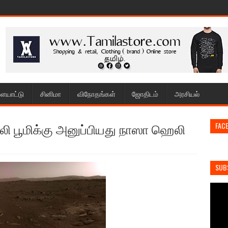
ையாட்டு
சினிமா
விநோதங்கள்
ஜோதிடம்
அரசியல்
 ஒலி பூமிக்கு அனுப்பியது நாஸா ஹெலி
FAC
SUB