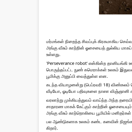
மர்மங்கள் நிறைந்த சிவப்புக் கிரகமாகிய செவ
அங்கு வீசும் காற்றின் ஓசையைத் துல்லிய மாகப் 
உள்ளது.
'Perseverance robot' என்கின்ற தானியங்கி ஊ
பொருத்தப்பட்ட நுண் கமெராக்கள் உலகம் இதுவ
பூமிக்கு அனுப்பி வைத்துள்ள ளன.
கடந்த வியாழனன்று (பெப்ரவரி 18) விண்கலம் ச
வீடியோ, ஓடியோ பதிவுகளை நாஸா விஞ்ஞானி கள் 
வரலாற்று முக்கியத்துவம் வாய்ந்த அந்த தரைய
சாதாரண மாகக் கேட்கும் காற்றின் ஓசையையும்
அங்கு வீசும் காற்றொலியை பூமியில் மனிதர்கள
பல ஆண்டுகளாக உலகம் கண்ட கனவின் நிஜங்கள்
கிறார். 