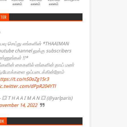
வானம்
வானம்
வானம்
TTER
யவு செய்து எங்களின் *THAAIMAN
outube channel லுக்கு subscribers
ண்ணுங்கள் !!*
ங்களின் கைகளில் எங்களின் தாய் மண்
ீடியோக்களை ஒப்படைக்கின்றோம்
ttps://t.co/nS0oZg15r3
ic.twitter.com/dPpR204YTl
💥 T H A A I M A N 💥 (@yarlparis)
ovember 14, 2022
TOK