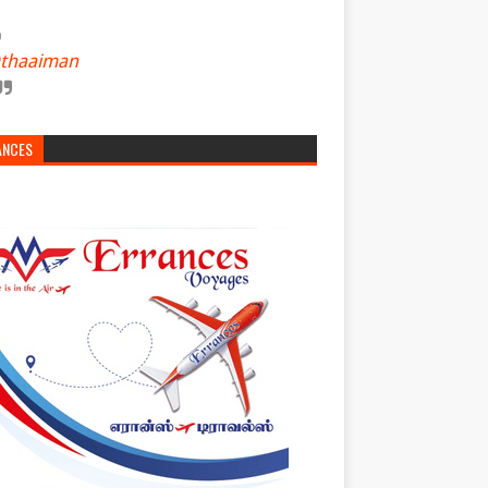
thaaiman
ANCES