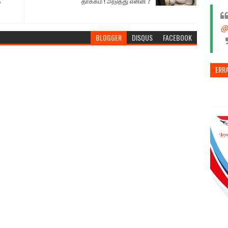
க
தாக்கம் ! அடுத்து என்ன ?
@
BLOGGER
DISQUS
FACEBOOK
ERR