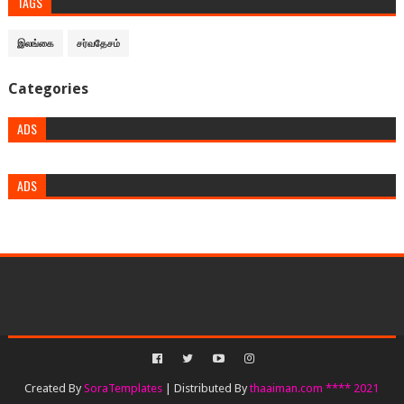
TAGS
இலங்கை
சர்வதேசம்
Categories
ADS
ADS
Created By
SoraTemplates
| Distributed By
thaaiman.com **** 2021