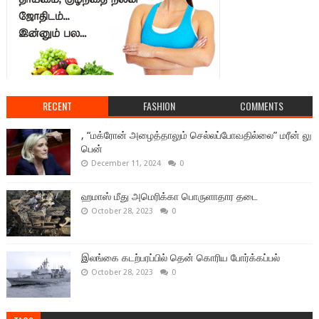
RECENT
FASHION
COMMENTS
, “மக்ரோன் அழைத்தாலும் செல்லப்போவதில்லை” மரீன் லு
பென்
December 11, 2024
0
ஹமாஸ் மீது அமெரிக்கா பொருளாதார தடை
October 28, 2023
0
இலங்கை கடற்பரப்பில் தென் கொரிய போர்க்கப்பல்
October 28, 2023
0