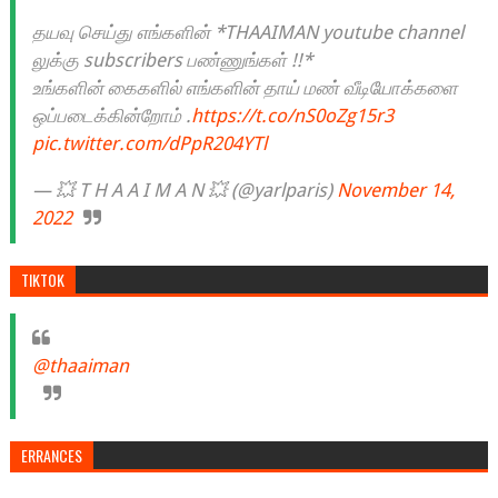
தயவு செய்து எங்களின் *THAAIMAN youtube channel
லுக்கு subscribers பண்ணுங்கள் !!*
உங்களின் கைகளில் எங்களின் தாய் மண் வீடியோக்களை
ஒப்படைக்கின்றோம் .
https://t.co/nS0oZg15r3
pic.twitter.com/dPpR204YTl
— 💥 T H A A I M A N 💥 (@yarlparis)
November 14,
2022
TIKTOK
@thaaiman
ERRANCES