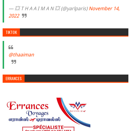
— 💥 T H A A I M A N 💥 (@yarlparis)
November 14,
2022
TIKTOK
@thaaiman
ERRANCES