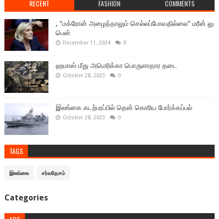
RECENT
FASHION
COMMENTS
, “மக்ரோன் அழைத்தாலும் செல்லப்போவதில்லை” மரீன் லு
பென்
December 11, 2024
0
ஹமாஸ் மீது அமெரிக்கா பொருளாதார தடை
October 28, 2023
0
இலங்கை கடற்பரப்பில் தென் கொரிய போர்க்கப்பல்
October 28, 2023
0
TAGS
இலங்கை
சர்வதேசம்
Categories