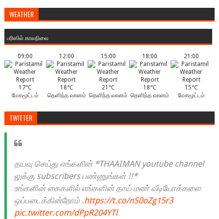
WEATHER
பரிஸில் காலநிலை
09:00
12:00
15:00
18:00
21:00
17°C
18°C
21°C
18°C
15°C
மேகமூட்டம்
தெளிந்த வானம்
தெளிந்த வானம்
தெளிந்த வானம்
மேகமூட்டம்
TWITTER
தயவு செய்து எங்களின் *THAAIMAN youtube channel
லுக்கு subscribers பண்ணுங்கள் !!*
உங்களின் கைகளில் எங்களின் தாய் மண் வீடியோக்களை
ஒப்படைக்கின்றோம் .
https://t.co/nS0oZg15r3
pic.twitter.com/dPpR204YTl