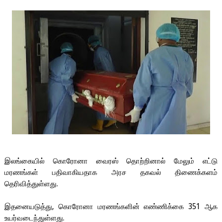
இலங்கையில்
கொரோனா
வைரஸ்
தொற்றினால்
மேலும்
எட்டு
மரணங்கள்
பதிவாகியதாக
அரச
தகவல்
திணைக்களம்
தெரிவித்துள்ளது
.
இதனையடுத்து
,
கொரோனா
மரணங்களின்
எண்ணிக்கை
351
ஆக
உயர்வடைந்துள்ளது
.