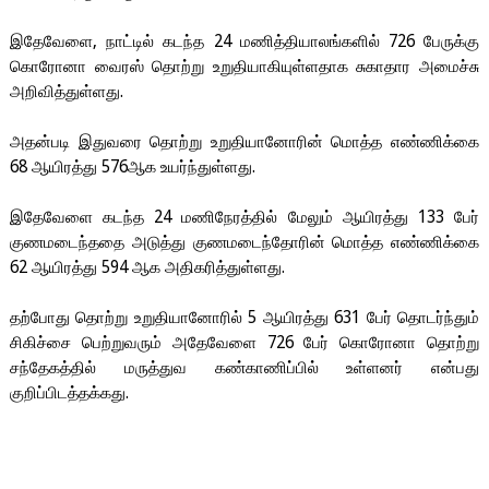
இதேவேளை
,
நாட்டில்
கடந்த
24
மணித்தியாலங்களில்
726
பேருக்கு
கொரோனா
வைரஸ்
தொற்று
உறுதியாகியுள்ளதாக
சுகாதார
அமைச்சு
அறிவித்துள்ளது
.
அதன்படி
இதுவரை
தொற்று
உறுதியானோரின்
மொத்த
எண்ணிக்கை
68
ஆயிரத்து
576
ஆக
உயர்ந்துள்ளது
.
இதேவேளை
கடந்த
24
மணிநேரத்தில்
மேலும்
ஆயிரத்து
133
பேர்
குணமடைந்ததை
அடுத்து
குணமடைந்தோரின்
மொத்த
எண்ணிக்கை
62
ஆயிரத்து
594
ஆக
அதிகரித்துள்ளது
.
தற்போது
தொற்று
உறுதியானோரில்
5
ஆயிரத்து
631
பேர்
தொடர்ந்தும்
சிகிச்சை
பெற்றுவரும்
அதேவேளை
726
பேர்
கொரோனா
தொற்று
சந்தேகத்தில்
மருத்துவ
கண்காணிப்பில்
உள்ளனர்
என்பது
குறிப்பிடத்தக்கது
.