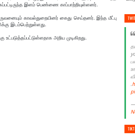
கப்பட்டிருந்த இளம் பெண்ணை காப்பாற்றியுள்ளனர்.
வனையும் காவல்துறையினர் கைது செய்தனர். இந்த மீட்பு
TWI
்கு இடம்பெற்றுள்ளது.
கு உட்படுத்தப்பட்டுள்ளதாக அறிய முடிகிறது.
த
y
ப
உ
வ
.
h
p
— 
N
TIK