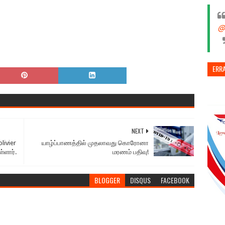
@
ERR
NEXT
livier
யாழ்ப்பாணத்தில் முதலாவது கொரோனா
்ளார்.
மரணம் பதிவு!
BLOGGER
DISQUS
FACEBOOK