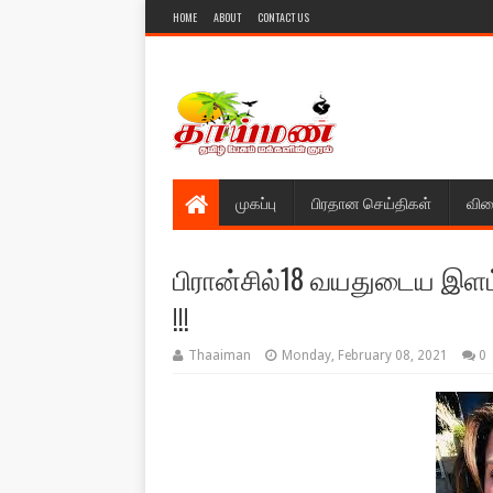
HOME
ABOUT
CONTACT US
முகப்பு
பிரதான செய்திகள்
விள
பிரான்சில்18 வயதுடைய இளம்
!!!
Thaaiman
Monday, February 08, 2021
0