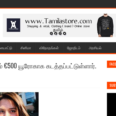
ையாட்டு
சினிமா
விநோதங்கள்
ஜோதிடம்
அரசியல்
 €500 யூரோகாக கடத்தப்பட்டுள்ளார்.
FAC
SUB