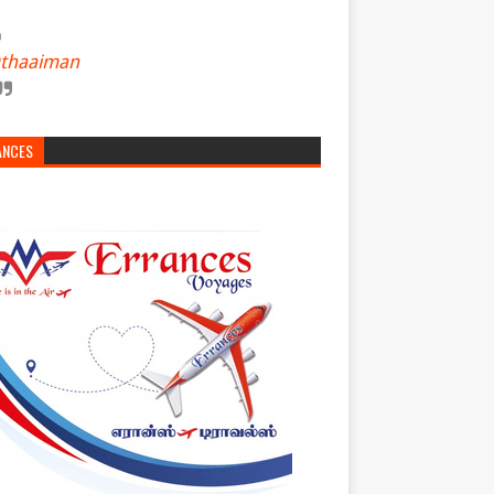
thaaiman
ANCES