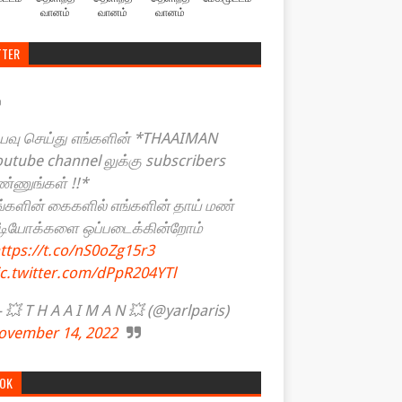
வானம்
வானம்
வானம்
TTER
யவு செய்து எங்களின் *THAAIMAN
outube channel லுக்கு subscribers
ண்ணுங்கள் !!*
ங்களின் கைகளில் எங்களின் தாய் மண்
ீடியோக்களை ஒப்படைக்கின்றோம்
ttps://t.co/nS0oZg15r3
ic.twitter.com/dPpR204YTl
💥 T H A A I M A N 💥 (@yarlparis)
ovember 14, 2022
TOK