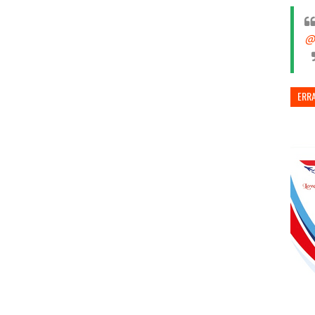
@
ERR