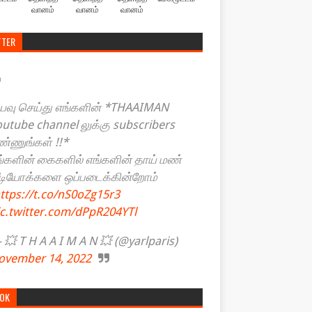
வானம்
வானம்
வானம்
TTER
யவு செய்து எங்களின் *THAAIMAN
outube channel லுக்கு subscribers
ண்ணுங்கள் !!*
ங்களின் கைகளில் எங்களின் தாய் மண்
ீடியோக்களை ஒப்படைக்கின்றோம்
ttps://t.co/nS0oZg15r3
ic.twitter.com/dPpR204YTl
💥 T H A A I M A N 💥 (@yarlparis)
ovember 14, 2022
TOK