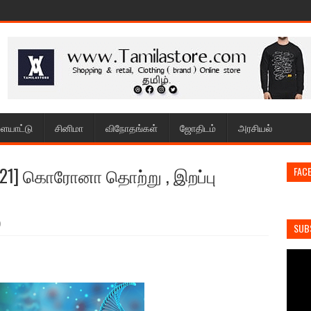
ையாட்டு
சினிமா
விநோதங்கள்
ஜோதிடம்
அரசியல்
2021] கொரோனா தொற்று , இறப்பு
FAC
0
SUB