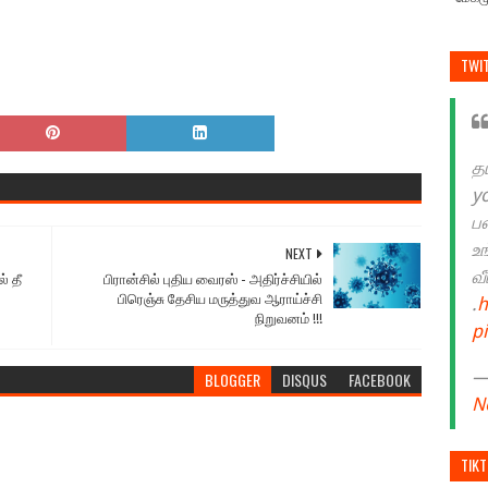
TWI
த
y
ப
உ
NEXT
வ
் தீ
பிரான்சில் புதிய வைரஸ் - அதிர்ச்சியில்
பிரெஞ்சு தேசிய மருத்துவ ஆராய்ச்சி
.
h
நிறுவனம் !!!
p
— 
BLOGGER
DISQUS
FACEBOOK
N
TIK