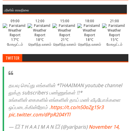
பரிஸில் காலநிலை
09:00
12:00
15:00
18:00
21:00
17°C
18°C
21°C
18°C
15°C
மேகமூட்டம்
தெளிந்த வானம்
தெளிந்த வானம்
தெளிந்த வானம்
மேகமூட்டம்
TWITTER
தயவு செய்து எங்களின் *THAAIMAN youtube channel
லுக்கு subscribers பண்ணுங்கள் !!*
உங்களின் கைகளில் எங்களின் தாய் மண் வீடியோக்களை
ஒப்படைக்கின்றோம் .
https://t.co/nS0oZg15r3
pic.twitter.com/dPpR204YTl
— 💥 T H A A I M A N 💥 (@yarlparis)
November 14,