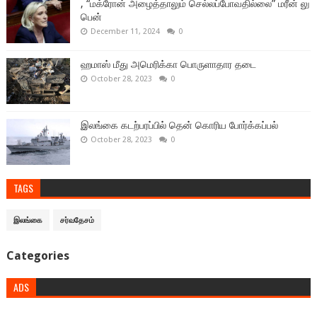
, “மக்ரோன் அழைத்தாலும் செல்லப்போவதில்லை” மரீன் லு
பென்
December 11, 2024
0
ஹமாஸ் மீது அமெரிக்கா பொருளாதார தடை
October 28, 2023
0
இலங்கை கடற்பரப்பில் தென் கொரிய போர்க்கப்பல்
October 28, 2023
0
TAGS
இலங்கை
சர்வதேசம்
Categories
ADS