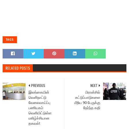
TAGS:
RELATED POSTS
PREVIOUS
NEXT
இலங்கையின்
பிரான்சில்
வெளிநாட்டு
கட்டுப்பாடுகளை
வேலைவாய்ப்பு
மீறிய 90 பேருக்கு
பணியகம்
நேர்ந்த கதி
வெளியிட்டுள்ள
மகிழ்ச்சியான
தகவல்!