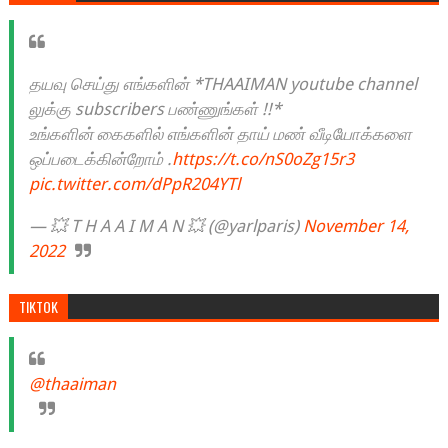
தயவு செய்து எங்களின் *THAAIMAN youtube channel
லுக்கு subscribers பண்ணுங்கள் !!*
உங்களின் கைகளில் எங்களின் தாய் மண் வீடியோக்களை
ஒப்படைக்கின்றோம் .
https://t.co/nS0oZg15r3
pic.twitter.com/dPpR204YTl
— 💥 T H A A I M A N 💥 (@yarlparis)
November 14,
2022
TIKTOK
@thaaiman