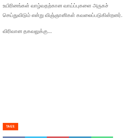
உயிரினங்கள் வாழ்வதற்கான வாய்ப்புகளை அருகச்
செய்துவிடும் என்று விஞ்ஞானிகள் கவலைப்படுகின்றனர்.
விரிவான தகவலுக்கு…
TAGS: