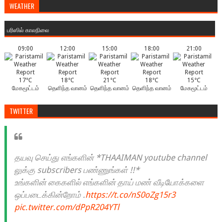
WEATHER
பரிஸில் காலநிலை
09:00
12:00
15:00
18:00
21:00
17°C
18°C
21°C
18°C
15°C
மேகமூட்டம்
தெளிந்த வானம்
தெளிந்த வானம்
தெளிந்த வானம்
மேகமூட்டம்
TWITTER
தயவு செய்து எங்களின் *THAAIMAN youtube channel
லுக்கு subscribers பண்ணுங்கள் !!*
உங்களின் கைகளில் எங்களின் தாய் மண் வீடியோக்களை
ஒப்படைக்கின்றோம் .
https://t.co/nS0oZg15r3
pic.twitter.com/dPpR204YTl