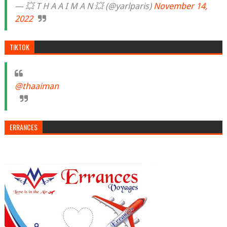
— 💥 T H A A I M A N 💥 (@yarlparis)
November 14,
2022
TIKTOK
@thaaiman
ERRANCES