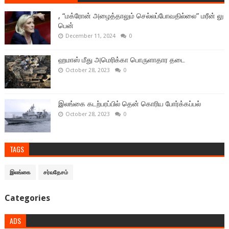
, “மக்ரோன் அழைத்தாலும் செல்லப்போவதில்லை” மரீன் லு
பென்
December 11, 2024
0
ஹமாஸ் மீது அமெரிக்கா பொருளாதார தடை
October 28, 2023
0
இலங்கை கடற்பரப்பில் தென் கொரிய போர்க்கப்பல்
October 28, 2023
0
TAGS
இலங்கை
சர்வதேசம்
Categories
ADS