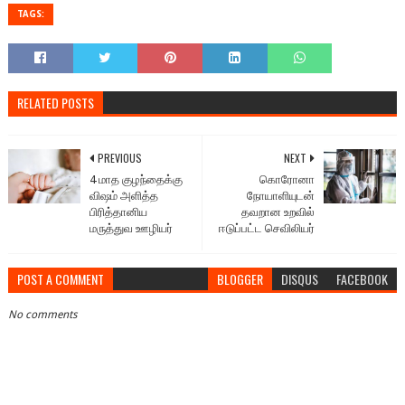
TAGS:
RELATED POSTS
PREVIOUS
NEXT
4 மாத குழந்தைக்கு
கொரோனா
விஷம் அளித்த
நோயாளியுடன்
பிரித்தானிய
தவறான உறவில்
மருத்துவ ஊழியர்
ஈடுப்பட்ட செவிலியர்
POST A COMMENT
BLOGGER
DISQUS
FACEBOOK
No comments