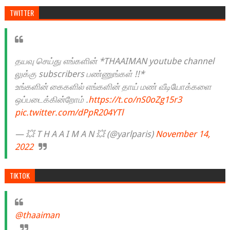
TWITTER
தயவு செய்து எங்களின் *THAAIMAN youtube channel
லுக்கு subscribers பண்ணுங்கள் !!*
உங்களின் கைகளில் எங்களின் தாய் மண் வீடியோக்களை
ஒப்படைக்கின்றோம் .
https://t.co/nS0oZg15r3
pic.twitter.com/dPpR204YTl
— 💥 T H A A I M A N 💥 (@yarlparis)
November 14,
2022
TIKTOK
@thaaiman