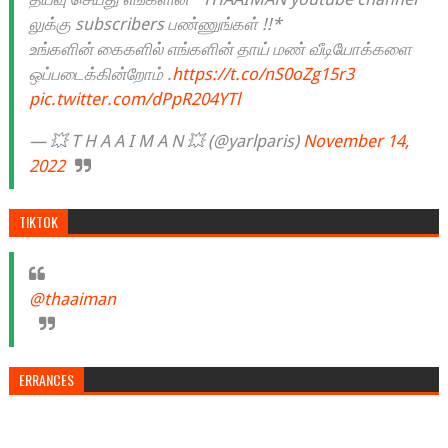
லுக்கு subscribers பண்ணுங்கள் !!*
உங்களின் கைகளில் எங்களின் தாய் மண் வீடியோக்களை
ஒப்படைக்கின்றோம் .
https://t.co/nS0oZg15r3
pic.twitter.com/dPpR204YTl
— 💥 T H A A I M A N 💥 (@yarlparis)
November 14,
2022
TIKTOK
@thaaiman
ERRANCES