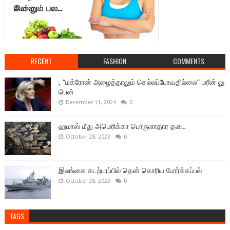
RECENT
FASHION
COMMENTS
, “மக்ரோன் அழைத்தாலும் செல்லப்போவதில்லை” மரீன் லு
பென்
December 11, 2024
0
ஹமாஸ் மீது அமெரிக்கா பொருளாதார தடை
October 28, 2023
0
இலங்கை கடற்பரப்பில் தென் கொரிய போர்க்கப்பல்
October 28, 2023
0
TAGS