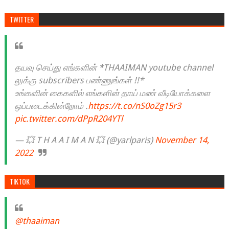
TWITTER
தயவு செய்து எங்களின் *THAAIMAN youtube channel
லுக்கு subscribers பண்ணுங்கள் !!*
உங்களின் கைகளில் எங்களின் தாய் மண் வீடியோக்களை
ஒப்படைக்கின்றோம் .
https://t.co/nS0oZg15r3
pic.twitter.com/dPpR204YTl
— 💥 T H A A I M A N 💥 (@yarlparis)
November 14,
2022
TIKTOK
@thaaiman