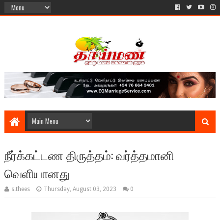
நீர்க்கட்டண திருத்தம்: வர்த்தமானி
வெளியானது
s.thees
Thursday, August 03, 2023
0