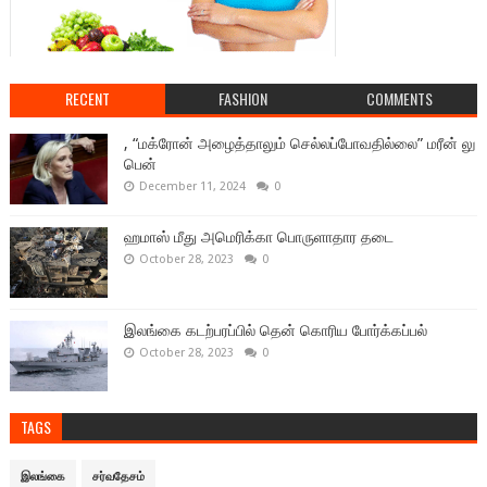
RECENT
FASHION
COMMENTS
, “மக்ரோன் அழைத்தாலும் செல்லப்போவதில்லை” மரீன் லு
பென்
December 11, 2024
0
ஹமாஸ் மீது அமெரிக்கா பொருளாதார தடை
October 28, 2023
0
இலங்கை கடற்பரப்பில் தென் கொரிய போர்க்கப்பல்
October 28, 2023
0
TAGS
இலங்கை
சர்வதேசம்