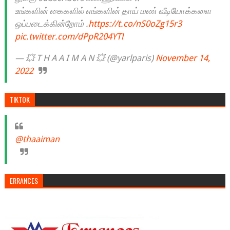
உங்களின் கைகளில் எங்களின் தாய் மண் வீடியோக்களை
ஒப்படைக்கின்றோம் .
https://t.co/nS0oZg15r3
pic.twitter.com/dPpR204YTl
— 💥 T H A A I M A N 💥 (@yarlparis)
November 14,
2022
TIKTOK
@thaaiman
ERRANCES