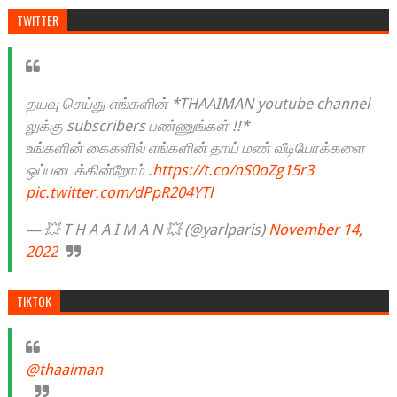
TWITTER
தயவு செய்து எங்களின் *THAAIMAN youtube channel
லுக்கு subscribers பண்ணுங்கள் !!*
உங்களின் கைகளில் எங்களின் தாய் மண் வீடியோக்களை
ஒப்படைக்கின்றோம் .
https://t.co/nS0oZg15r3
pic.twitter.com/dPpR204YTl
— 💥 T H A A I M A N 💥 (@yarlparis)
November 14,
2022
TIKTOK
@thaaiman