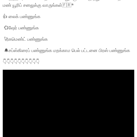
மண் யூரிப் சனலுக்கு வாருங்கள்🇫🇷*
👍 லைக் பண்ணுங்க
💞ஷேர் பண்ணுங்க
🚀கமெண்ட் பண்ணுங்க
🔔சப்ஸ்கிரைப் பண்ணுங்க மறக்காம பெல் பட்டனை பிரஸ் பண்ணுங்க
👇👇👇👇👇👇👇👇👇👇