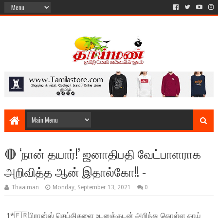
🔴 ‘நான் தயார்!’ ஜனாதிபதி வேட்பாளராக
அறிவித்த ஆன் இதால்கோ!! ‐
Thaaiman
Monday, September 13, 2021
0
1*🇫🇷பிரான்ஸ் செய்திகளை உடனுக்குடன் அறிந்து கொள்ள தாய்