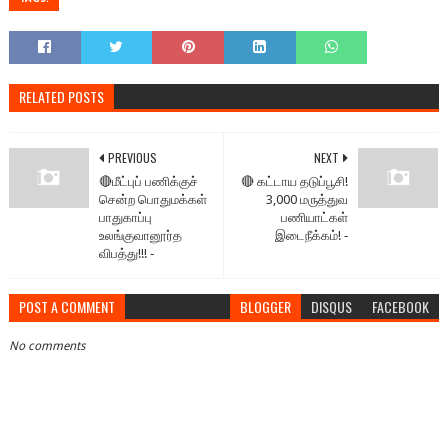
RELATED POSTS
PREVIOUS
NEXT
🔴மீட்புப் பணிக்குச்
🔴 கட்டாய தடுப்பூசி!
சென்ற பொதுமக்கள்
3,000 மருத்துவ
பாதுகாப்பு
பணியாட்கள்
உலங்குவானூர்த
இடைநீக்கம்! ‐
விபத்து!!! ‐
POST A COMMENT
BLOGGER
DISQUS
FACEBOOK
No comments