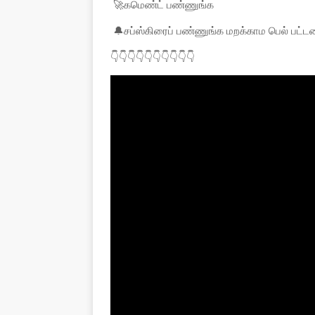
🚀கமெண்ட் பண்ணுங்க
🔔சப்ஸ்கிரைப் பண்ணுங்க மறக்காம பெல் பட்
👇👇👇👇👇👇👇👇👇👇