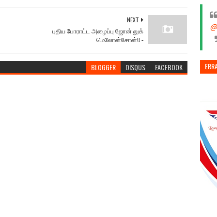
NEXT
@
புதிய போராட்ட அழைப்பு ஜோன் லுக்
மெலோன்சோன்!! ‐
ERR
BLOGGER
DISQUS
FACEBOOK