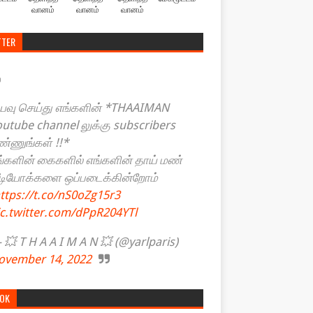
வானம்
வானம்
வானம்
TTER
யவு செய்து எங்களின் *THAAIMAN
outube channel லுக்கு subscribers
ண்ணுங்கள் !!*
ங்களின் கைகளில் எங்களின் தாய் மண்
ீடியோக்களை ஒப்படைக்கின்றோம்
ttps://t.co/nS0oZg15r3
ic.twitter.com/dPpR204YTl
💥 T H A A I M A N 💥 (@yarlparis)
ovember 14, 2022
TOK