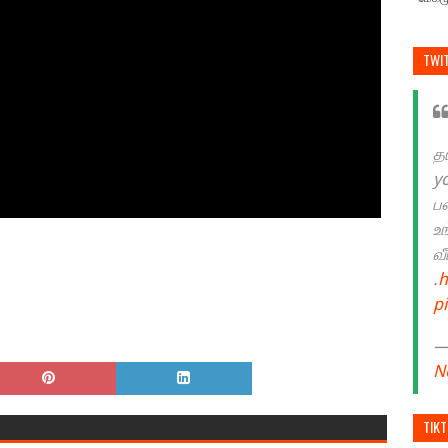
TWI
த
y
ப
உ
வ
.
h
p
— 
N
TIK