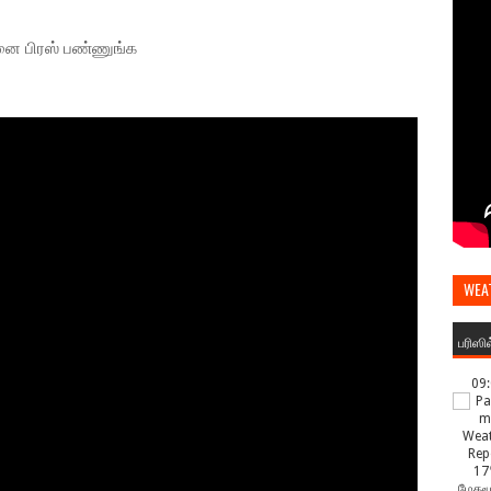
டனை பிரஸ் பண்ணுங்க
WEA
பரிஸி
09
17
மேகமூ