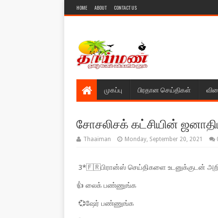
HOME
ABOUT
CONTACT US
முகப்பு
பிரதான செய்திகள்
விள
சோசலிசக் கட்சியின் ஜனாதிபத
Thaaiman
Monday, September 20, 2021
3*🇫🇷பிரான்ஸ் செய்திகளை உடனுக்குடன் அறி
👍 லைக் பண்ணுங்க
💞ஷேர் பண்ணுங்க