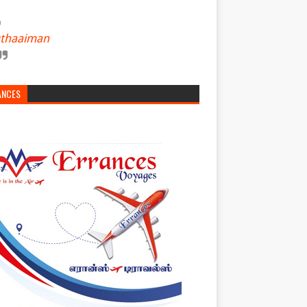
thaaiman
ANCES