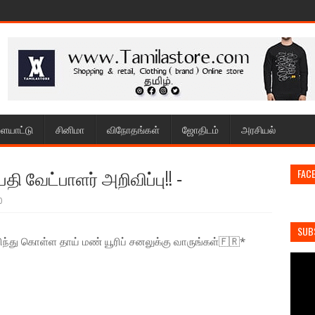
ையாட்டு
சினிமா
விநோதங்கள்
ஜோதிடம்
அரசியல்
ி வேட்பாளர் அறிவிப்பு!! ‐
FAC
0
SUB
ந்து கொள்ள தாய் மண் யூரிப் சனலுக்கு வாருங்கள்🇫🇷*