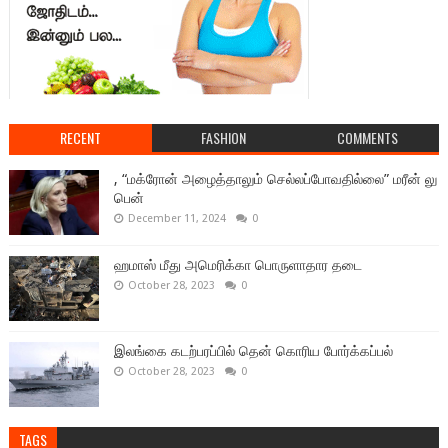
RECENT
FASHION
COMMENTS
, “மக்ரோன் அழைத்தாலும் செல்லப்போவதில்லை” மரீன் லு
பென்
December 11, 2024
0
ஹமாஸ் மீது அமெரிக்கா பொருளாதார தடை
October 28, 2023
0
இலங்கை கடற்பரப்பில் தென் கொரிய போர்க்கப்பல்
October 28, 2023
0
TAGS