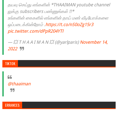
தயவு செய்து எங்களின் *THAAIMAN youtube channel
லுக்கு subscribers பண்ணுங்கள் !!*
உங்களின் கைகளில் எங்களின் தாய் மண் வீடியோக்களை
ஒப்படைக்கின்றோம் .
https://t.co/nS0oZg15r3
pic.twitter.com/dPpR204YTl
— 💥 T H A A I M A N 💥 (@yarlparis)
November 14,
2022
TIKTOK
@thaaiman
ERRANCES