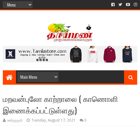
மறவன்புலோ காற்றாலை ( காணொளி
இணைக்கப்பட்டுள்ளது)
ஊர்குருவி
Tuesday, August 17, 2021
0