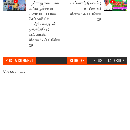
பழச்சாறு கடையாக
வண்ணாத்தி பாலம் (
மாறிய முச்சக்கர
காணொளி
வண்டி யாழ்ப்பாணம்
இணைக்கப்பட்டுள்ள
செம்மணியில்
து)
முயற்சியாளருடன்
ஒரு சந்திப்பு (
காணொளி
இணைக்கப்பட்டுள்ள
து)
POST A COMMENT
BLOGGER
DISQUS
FACEBOOK
No comments