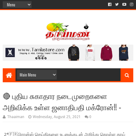
🔴 புதிய சுகாதார நடைமுறைகளை
அறிவிக்க உள்ள ஜனாதிபதி மக்ரோன்!! ‐
Thaaiman
Wednesday, August 25, 2021
0
2*🇫🇷பிரான்ஸ் செய்திகளை உடனுக்குடன் அறிந்து கொள்ள தாய்