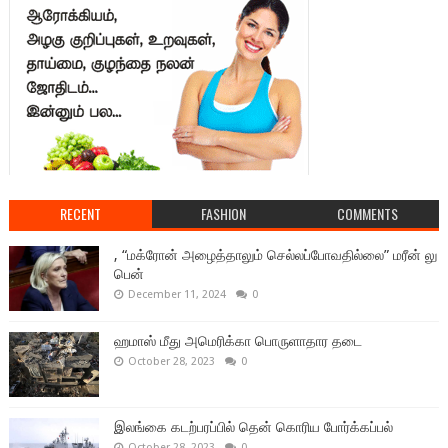
RECENT
FASHION
COMMENTS
, “மக்ரோன் அழைத்தாலும் செல்லப்போவதில்லை” மரீன் லு
பென்
December 11, 2024
0
ஹமாஸ் மீது அமெரிக்கா பொருளாதார தடை
October 28, 2023
0
இலங்கை கடற்பரப்பில் தென் கொரிய போர்க்கப்பல்
October 28, 2023
0