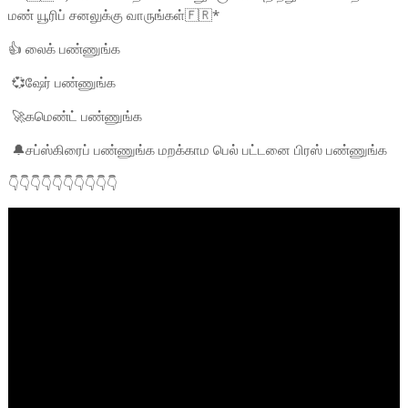
மண் யூரிப் சனலுக்கு வாருங்கள்🇫🇷*
👍 லைக் பண்ணுங்க
💞ஷேர் பண்ணுங்க
🚀கமெண்ட் பண்ணுங்க
🔔சப்ஸ்கிரைப் பண்ணுங்க மறக்காம பெல் பட்டனை பிரஸ் பண்ணுங்க
👇👇👇👇👇👇👇👇👇👇