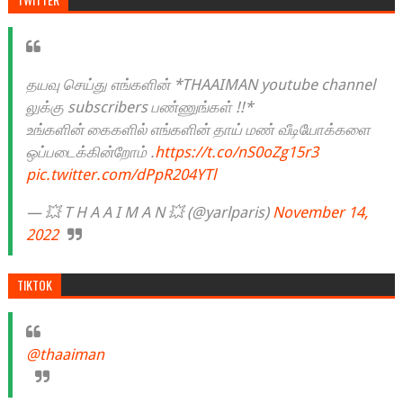
தயவு செய்து எங்களின் *THAAIMAN youtube channel
லுக்கு subscribers பண்ணுங்கள் !!*
உங்களின் கைகளில் எங்களின் தாய் மண் வீடியோக்களை
ஒப்படைக்கின்றோம் .
https://t.co/nS0oZg15r3
pic.twitter.com/dPpR204YTl
— 💥 T H A A I M A N 💥 (@yarlparis)
November 14,
2022
TIKTOK
@thaaiman