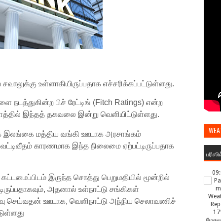
சவாலுக்கு உள்ளாகியிருப்பதாக எச்சரிக்கப்பட்டுள்ளது.
ை நடத்துகின்ற பிச் ரேட்டிங் (Fitch Ratings) என்ற
்தில் இந்தத் தகவலை இன்று வெளியிட்டுள்ளது.
WEA
 இலங்கை மத்திய வங்கி ஊடாக அரசாங்கம்
் வட்டிவீதம் காரணமாக இந்த நிலைமை ஏற்பட்டிருப்பதாக
பரிஸி
09
ட்டமைப்பிடம் இருந்த சொத்து பெறுமதியில் மூன்றில்
்டிருப்பதாகவும், அதனால் உள்நாட்டு சங்கிகள்
 செய்வதன் ஊடாக, வெளிநாட்டு அந்நிய செலாவணிச்
்டுள்ளது
17
மேகமூ