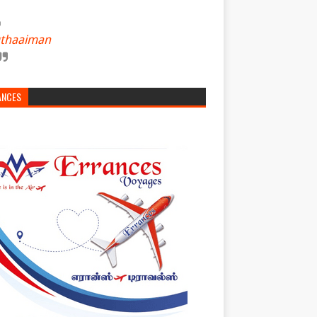
thaaiman
ANCES