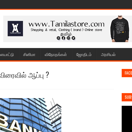
ையாட்டு
சினிமா
விநோதங்கள்
ஜோதிடம்
அரசியல்
ிரைவில் ஆப்பு ?
FAC
SUB