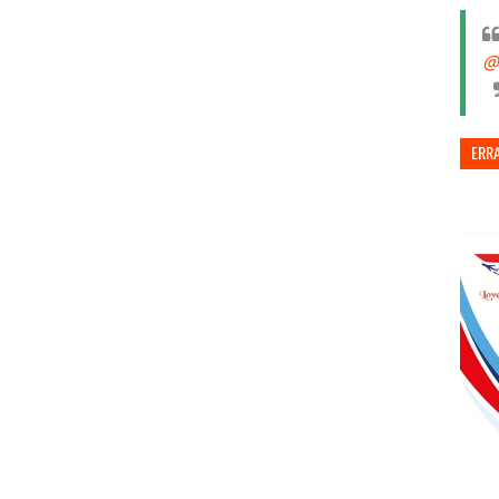
@
ERR