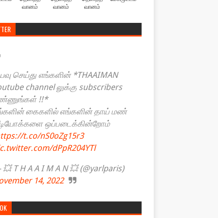
வானம்
வானம்
வானம்
TTER
யவு செய்து எங்களின் *THAAIMAN
outube channel லுக்கு subscribers
ண்ணுங்கள் !!*
ங்களின் கைகளில் எங்களின் தாய் மண்
ீடியோக்களை ஒப்படைக்கின்றோம்
ttps://t.co/nS0oZg15r3
ic.twitter.com/dPpR204YTl
💥 T H A A I M A N 💥 (@yarlparis)
ovember 14, 2022
TOK