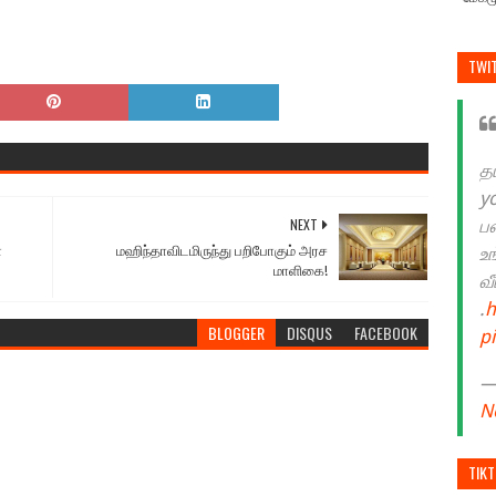
TWI
த
y
NEXT
ப
்
மஹிந்தாவிடமிருந்து பறிபோகும் அரச
உ
மாளிகை!
வ
.
h
BLOGGER
DISQUS
FACEBOOK
p
— 
N
TIK