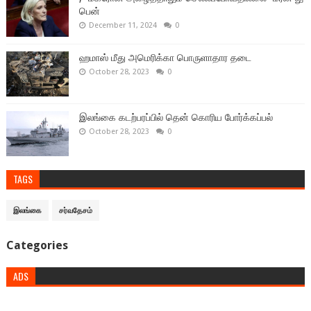
பென்
December 11, 2024
0
ஹமாஸ் மீது அமெரிக்கா பொருளாதார தடை
October 28, 2023
0
இலங்கை கடற்பரப்பில் தென் கொரிய போர்க்கப்பல்
October 28, 2023
0
TAGS
இலங்கை
சர்வதேசம்
Categories
ADS