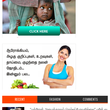
RECENT
FASHION
COMMENTS
, “மக்ரோன் அழைத்தாலும் செல்லப்போவதில்லை” மரீன் லு