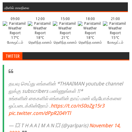
பரிஸில் காலநிலை
09:00
12:00
15:00
18:00
21:00
17°C
18°C
21°C
18°C
15°C
மேகமூட்டம்
தெளிந்த வானம்
தெளிந்த வானம்
தெளிந்த வானம்
மேகமூட்டம்
TWITTER
தயவு செய்து எங்களின் *THAAIMAN youtube channel
லுக்கு subscribers பண்ணுங்கள் !!*
உங்களின் கைகளில் எங்களின் தாய் மண் வீடியோக்களை
ஒப்படைக்கின்றோம் .
https://t.co/nS0oZg15r3
pic.twitter.com/dPpR204YTl
— 💥 T H A A I M A N 💥 (@yarlparis)
November 14,