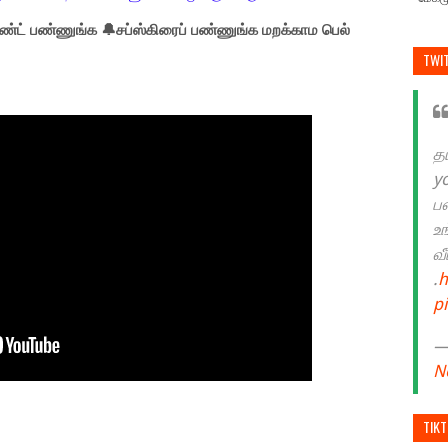
்ட் பண்ணுங்க 🔔சப்ஸ்கிரைப் பண்ணுங்க மறக்காம பெல்
TWI
த
y
ப
உ
வ
.
h
p
— 
N
TIK