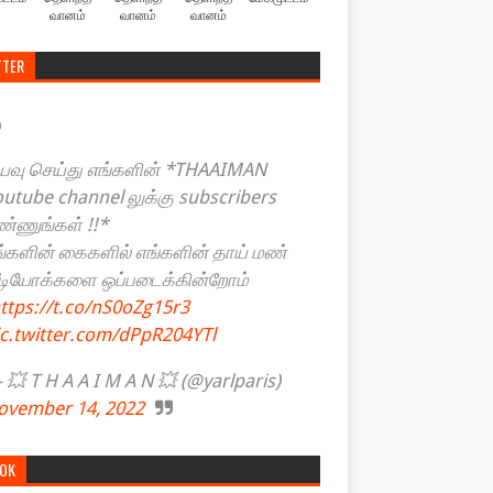
வானம்
வானம்
வானம்
TTER
யவு செய்து எங்களின் *THAAIMAN
outube channel லுக்கு subscribers
ண்ணுங்கள் !!*
ங்களின் கைகளில் எங்களின் தாய் மண்
ீடியோக்களை ஒப்படைக்கின்றோம்
ttps://t.co/nS0oZg15r3
ic.twitter.com/dPpR204YTl
💥 T H A A I M A N 💥 (@yarlparis)
ovember 14, 2022
TOK