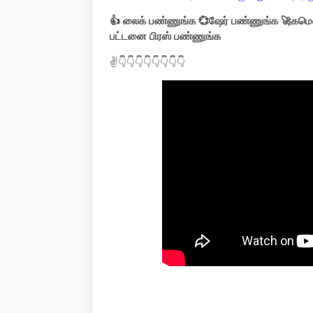
👍 லைக் பண்ணுங்க 💞ஷேர் பண்ணுங்க 🚀கமெண
பட்டனை பிரஸ் பண்ணுங்க
✌👇👇👇👇👇👇👇👇