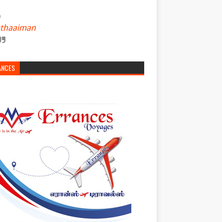
thaaiman
ANCES