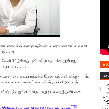
ராமநாயக்கவுக்கு சிறைக்குள்ளேயே தொலைக்காட்சி வசதி
ட்டுள்ளது.
ளியிட்டுள்ளது. ரஞ்சன் ராமநாயக்க தற்போது
WEA
ையில் உள்ளார்.
பரிஸி
மைச்சர் லொஹான் ரத்வத்த இதனைத் தெரிவித்துள்ளார்.
்கப்படவுள்ளதாகவும் அமைச்சர் குறிப்பிட்டுள்ளார்.
09
மைச்சர் ரஞ்சனுக்கு 4 வருட கடூழிய சிறைத்தண்டனை
17
ு கொள்ள தாய் மண் யூரிப் சனலுக்கு வாருங்கள்🇫🇷
மேகமூ