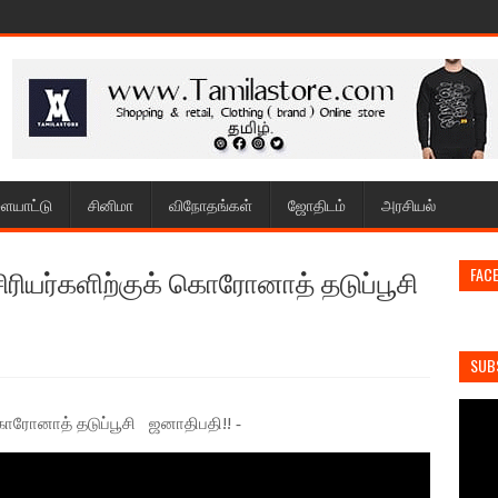
ையாட்டு
சினிமா
விநோதங்கள்
ஜோதிடம்
அரசியல்
சிரியர்களிற்குக் கொரோனாத் தடுப்பூசி
FAC
SUB
 கொரோனாத் தடுப்பூசி ஜனாதிபதி!! ‐