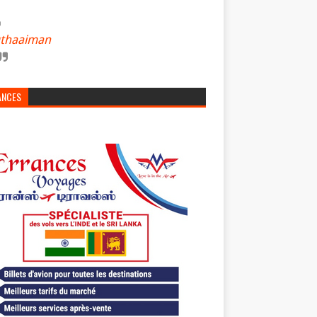
thaaiman
ANCES