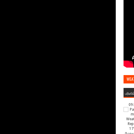
WEA
பரிஸி
09
17
மேகமூ