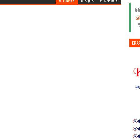
BLOGGER
DISQUS
FACEBOOK
@
ERR