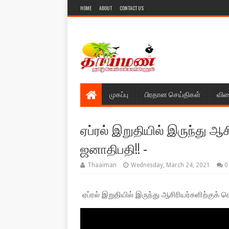
HOME
ABOUT
CONTACT US
முகப்பு
பிரதான செய்திகள்
விள
ஏப்ரல் இறுதியில் இருந்து ஆ
ஜனாதிபதி!! ‐
Thaaiman
Wednesday, March 24, 2021
0
ஏப்ரல் இறுதியில் இருந்து ஆசிரியர்களிற்குக்