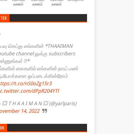
வானம்
வானம்
வானம்
TTER
யவு செய்து எங்களின் *THAAIMAN
outube channel லுக்கு subscribers
ண்ணுங்கள் !!*
ங்களின் கைகளில் எங்களின் தாய் மண்
ீடியோக்களை ஒப்படைக்கின்றோம்
ttps://t.co/nS0oZg15r3
ic.twitter.com/dPpR204YTl
💥 T H A A I M A N 💥 (@yarlparis)
ovember 14, 2022
TOK