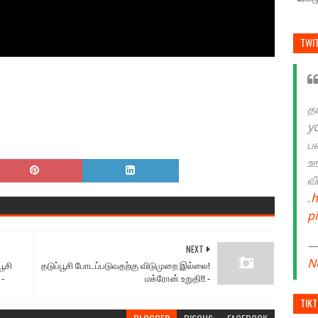
TWI
த
y
ப
உ
வ
.
h
p
— 
NEXT
N
ூசி
தடுப்பூசி போடப்படுவதற்கு விடுமுறை இல்லை!
 ‐
மக்ரோன் உறுதி!! ‐
TIK