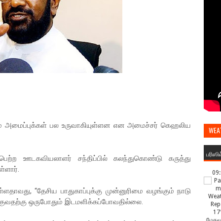
ும் அமைப்புக்கள் பல உருவாகியுள்ளன என அமைச்சர் கெஹலிய
WEA
பரிஸி
ைபெற்ற ஊடகவியலாளர் சந்திப்பில் கலந்துகொண்டு கருத்து
்ளார்.
09
ள்ளதாவது, “தேசிய பாதுகாப்புக்கு முன்னுரிமை வழங்கும் நாடு
க்குவதற்கு ஒருபோதும் இடமளிக்கப்போவதில்லை.
17
மேகமூ