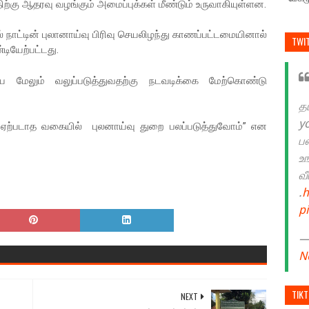
திற்கு ஆதரவு வழங்கும் அமைப்புக்கள் மீண்டும் உருவாகியுள்ளன.
நாட்டின் புலானாய்வு பிரிவு செயலிழந்து காணப்பட்டமையினால்
TWI
ியேற்பட்டது.
மேலும் வலுப்படுத்துவதற்கு நடவடிக்கை மேற்கொண்டு
த
y
தல் ஏற்படாத வகையில் புலனாய்வு துறை பலப்படுத்துவோம்” என
ப
உ
வ
.
h
p
— 
N
TIK
NEXT