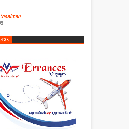
thaaiman
ANCES