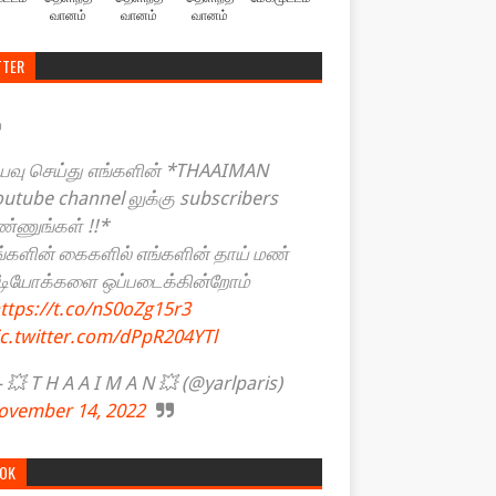
வானம்
வானம்
வானம்
TTER
யவு செய்து எங்களின் *THAAIMAN
outube channel லுக்கு subscribers
ண்ணுங்கள் !!*
ங்களின் கைகளில் எங்களின் தாய் மண்
ீடியோக்களை ஒப்படைக்கின்றோம்
ttps://t.co/nS0oZg15r3
ic.twitter.com/dPpR204YTl
💥 T H A A I M A N 💥 (@yarlparis)
ovember 14, 2022
TOK