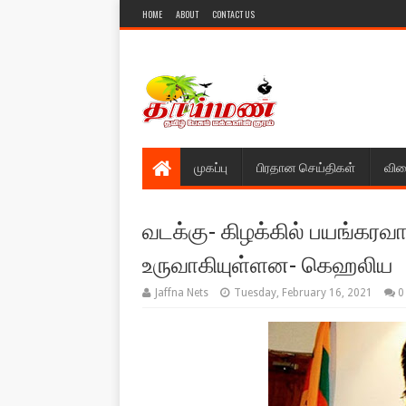
HOME
ABOUT
CONTACT US
முகப்பு
பிரதான செய்திகள்
விள
வடக்கு- கிழக்கில் பயங்கரவ
உருவாகியுள்ளன- கெஹலிய
Jaffna Nets
Tuesday, February 16, 2021
0