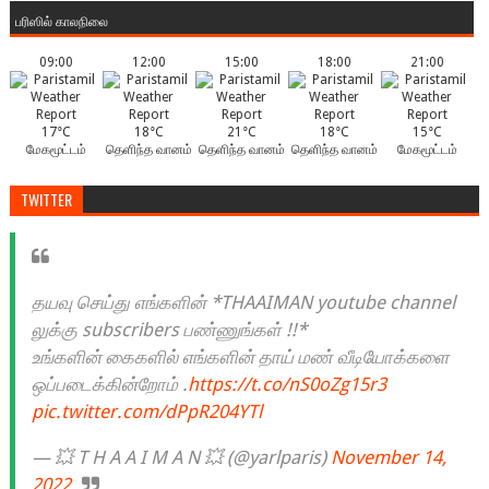
பரிஸில் காலநிலை
09:00
12:00
15:00
18:00
21:00
17°C
18°C
21°C
18°C
15°C
மேகமூட்டம்
தெளிந்த வானம்
தெளிந்த வானம்
தெளிந்த வானம்
மேகமூட்டம்
TWITTER
தயவு செய்து எங்களின் *THAAIMAN youtube channel
லுக்கு subscribers பண்ணுங்கள் !!*
உங்களின் கைகளில் எங்களின் தாய் மண் வீடியோக்களை
ஒப்படைக்கின்றோம் .
https://t.co/nS0oZg15r3
pic.twitter.com/dPpR204YTl
— 💥 T H A A I M A N 💥 (@yarlparis)
November 14,
2022