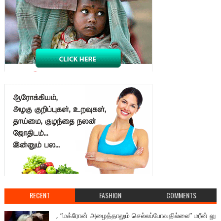
RECENT
FASHION
COMMENTS
, “மக்ரோன் அழைத்தாலும் செல்லப்போவதில்லை” மரீன் லு