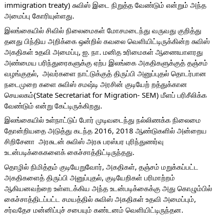
immigration treaty) சுவிஸ் இடை நிறுத்த வேண்டும் என்றும் அந்த 
அமைப்பு கோரியுள்ளது. 
இலங்கையில் சிவில் நிலைமைகள் மோசமடைந்து வருவது குறித்து 
தனது பிந்திய அறிக்கை ஒன்றில் கவலை வெளியிட்டிருக்கின்ற சுவிஸ் 
அகதிகள் உதவி அமைப்பு, ஐ. நா. மனித உரிமைகள் ஆணையாளரது 
அண்மைய பரிந்துரைகளுக்கு ஏற்ப இலங்கை அகதிகளுக்குத் தஞ்சம் 
வழங்குதல்,  அவர்களை நாட்டுக்குத் திருப்பி அனுப்புதல் தொடர்பான 
நடைமுறை களை சுவிஸ் சமஷ்டி அரசின் குடியேற் றத்துக்கான 
செயலகம்(State Secretariat for Migration- SEM) மீளப் பரிசீலிக்க 
வேண்டும் என்று கேட்டிருக்கிறது. 
இலங்கையில் உள்நாட்டுப் போர் முடிவடைந்து நல்லிணக்க நிலைமை 
தோன்றியதை அடுத்து கடந்த 2016, 2018 ஆண்டுகளில் அன்றைய 
சிறிசேனா  அரசுடன் சுவிஸ் அரசு பரஸ்பர புரிந்துணர்வு 
உடன்படிக்கைகளைக் கைச்சாத்திட்டிருந்தது.
தொழில் நிமித்தம் குடியேறுவோர், அகதிகள், தஞ்சம் மறுக்கப்பட்ட 
அகதிகளைத் திருப்பி அனுப்புதல், குடியேறிகள் பரிமாற்றம் 
ஆகியனவற்றை உள்ளடக்கிய அந்த உடன்படிக்கைக்கு அது கொழும்பில் 
கைச்சாத்திடப்பட்ட சமயத்தில் சுவிஸ் அகதிகள் உதவி அமைப்பும், 
சர்வதேச மன்னிப்புச் சபையும் கண்டனம் வெளியிட்டிருந்தன.